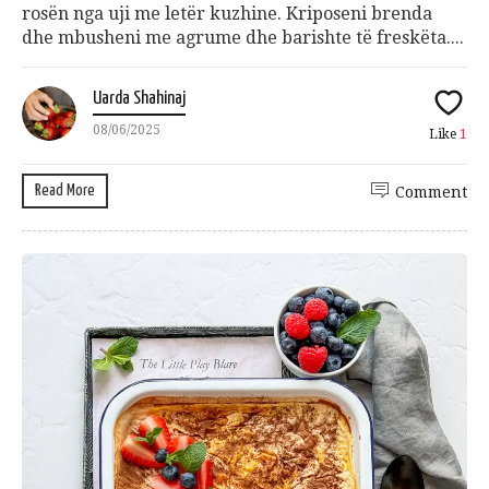
rosën nga uji me letër kuzhine. Kriposeni brenda
dhe mbusheni me agrume dhe barishte të freskëta....
Uarda Shahinaj
08/06/2025
Like
1
Read More
Comment