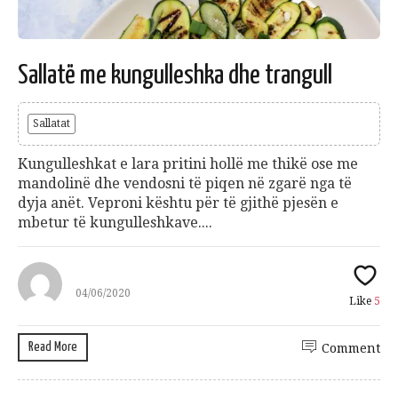
Sallatë me kungulleshka dhe trangull
Sallatat
Kungulleshkat e lara pritini hollë me thikë ose me
mandolinë dhe vendosni të piqen në zgarë nga të
dyja anët. Veproni kështu për të gjithë pjesën e
mbetur të kungulleshkave....
04/06/2020
Like
5
Read More
Comment