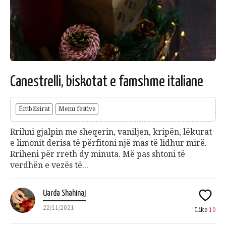
Canestrelli, biskotat e famshme italiane
Ëmbëlsirat
Menu festive
Rrihni gjalpin me sheqerin, vaniljen, kripën, lëkurat
e limonit derisa të përfitoni një mas të lidhur mirë.
Rriheni për rreth dy minuta. Më pas shtoni të
verdhën e vezës të...
Uarda Shahinaj
22/11/2021
Like
10