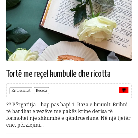
Tortë me reçel kumbulle dhe ricotta
Ëmbëlsirat
Receta
?‍? Përgatitja – hap pas hapi 1. Baza e brumit: Rrihni
të bardhat e vezëve me pakëz kripë derisa të
formohet një shkumbë e qëndrueshme. Në një tjetër
enë, përziejini...