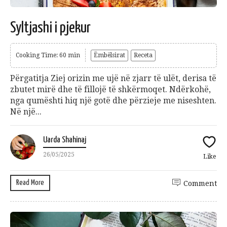
Syltjashi i pjekur
Cooking Time: 60 min
Ëmbëlsirat
Receta
Përgatitja Ziej orizin me ujë në zjarr të ulët, derisa të
zbutet mirë dhe të fillojë të shkërmoqet. Ndërkohë,
nga qumështi hiq një gotë dhe përzieje me niseshten.
Në një...
Uarda Shahinaj
26/05/2025
Like
Read More
Comment