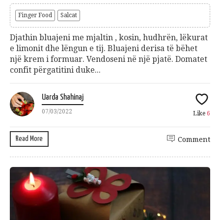
Finger Food
Salcat
Djathin bluajeni me mjaltin , kosin, hudhrën, lëkurat
e limonit dhe lëngun e tij. Bluajeni derisa të bëhet
një krem i formuar. Vendoseni në një pjatë. Domatet
confit përgatitini duke...
Uarda Shahinaj
07/03/2022
Like
6
Read More
Comment