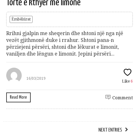
Tortë e kthyer me limonë
Ëmbëlsirat
Rrihni gjalpin me sheqerin dhe shtoni një nga një
vezët gjithmonë duke i rrahur. Shtoni pana-n
përziejeni përsëri, shtoni dhe lëkurat e limonit,
vaniljen dhe lëngun e limonit. Jepini përsëri...
16/03/2019
Like
6
Read More
Comment
NEXT ENTRIES