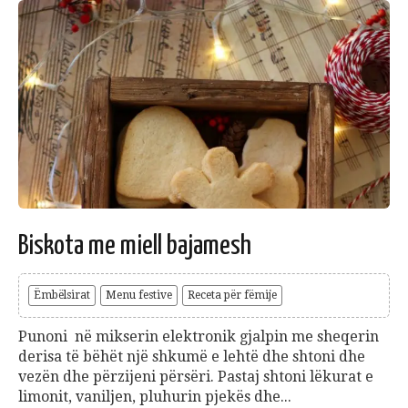
Biskota me miell bajamesh
Ëmbëlsirat
Menu festive
Receta për fëmije
Punoni në mikserin elektronik gjalpin me sheqerin
derisa të bëhët një shkumë e lehtë dhe shtoni dhe
vezën dhe përzijeni përsëri. Pastaj shtoni lëkurat e
limonit, vaniljen, pluhurin pjekës dhe...