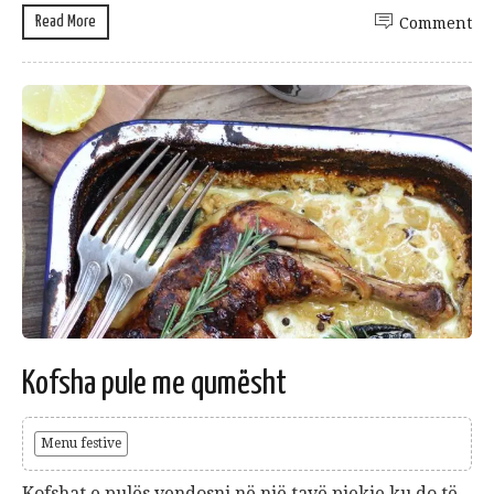
Read More
Comment
Kofsha pule me qumësht
Menu festive
Kofshat e pulës vendosni në një tavë pjekje ku do të