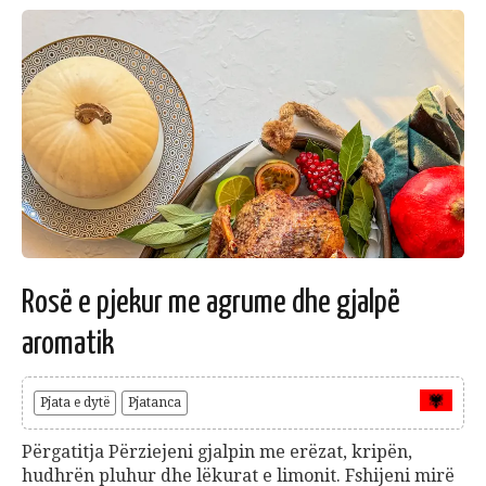
Rosë e pjekur me agrume dhe gjalpë
aromatik
Pjata e dytë
Pjatanca
Përgatitja Përziejeni gjalpin me erëzat, kripën,
hudhrën pluhur dhe lëkurat e limonit. Fshijeni mirë