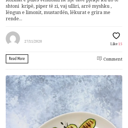
shtoni kripë, piper të zi, vaj ulliri, arrë myshku ,
lëngun e limonit, mustardën, lëkurat e grira me
rende...
27/11/2020
Like
15
Read More
Comment