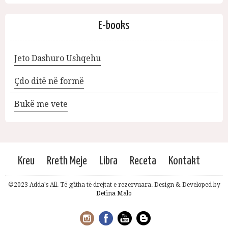
E-books
Jeto Dashuro Ushqehu
Çdo ditë në formë
Bukë me vete
Kreu
Rreth Meje
Libra
Receta
Kontakt
©2023 Adda's All. Të gjitha të drejtat e rezervuara. Design & Developed by
Detina Malo