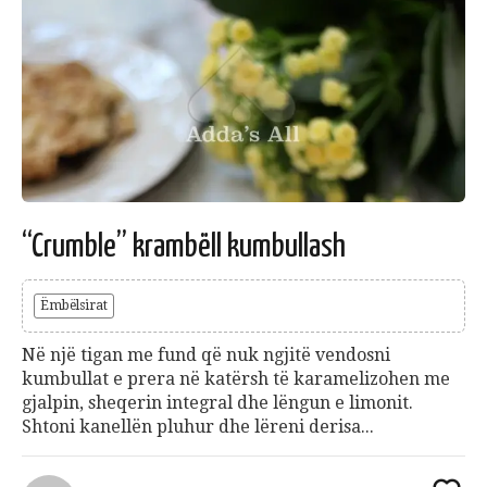
“Crumble” krambëll kumbullash
Ëmbëlsirat
Në një tigan me fund që nuk ngjitë vendosni
kumbullat e prera në katërsh të karamelizohen me
gjalpin, sheqerin integral dhe lëngun e limonit.
Shtoni kanellën pluhur dhe lëreni derisa...