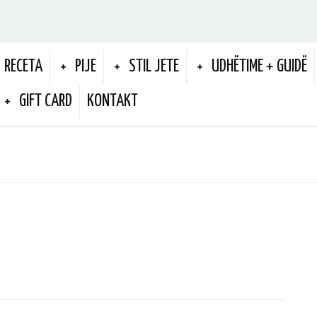
RECETA
PIJE
STIL JETE
UDHËTIME + GUIDË
GIFT CARD
KONTAKT