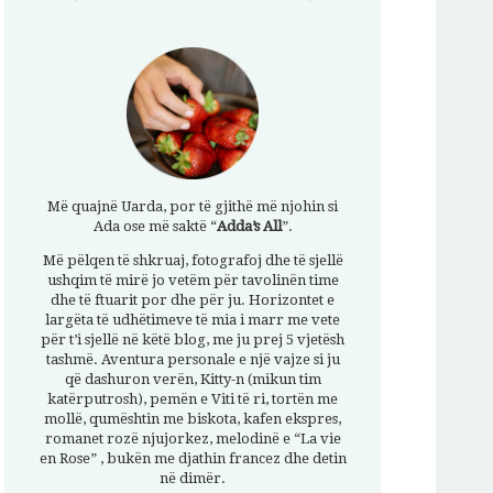
Më quajnë Uarda, por të gjithë më njohin si
Ada ose më saktë “
Adda’s All
”.
Më pëlqen të shkruaj, fotografoj dhe të sjellë
ushqim të mirë jo vetëm për tavolinën time
dhe të ftuarit por dhe për ju. Horizontet e
largëta të udhëtimeve të mia i marr me vete
për t’i sjellë në këtë blog, me ju prej 5 vjetësh
tashmë. Aventura personale e një vajze si ju
që dashuron verën, Kitty-n (mikun tim
katërputrosh), pemën e Viti të ri, tortën me
mollë, qumështin me biskota, kafen ekspres,
romanet rozë njujorkez, melodinë e “La vie
en Rose” , bukën me djathin francez dhe detin
në dimër.