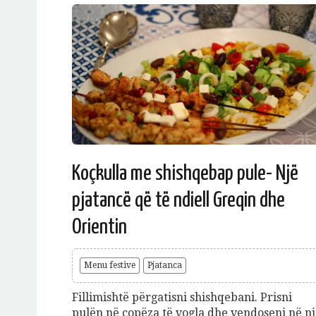
Koçkulla me shishqebap pule- Një
pjatancë që të ndiell Greqin dhe
Orientin
Menu festive
Pjatanca
Fillimishtë përgatisni shishqebani. Prisni
pulën në copëza të vogla dhe vendoseni në n