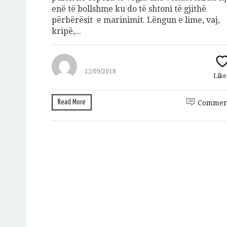
enë të bollshme ku do të shtoni të gjithë
përbërësit e marinimit. Lëngun e lime, vaj,
kripë,...
12/09/2018
Lik
Read More
Commen