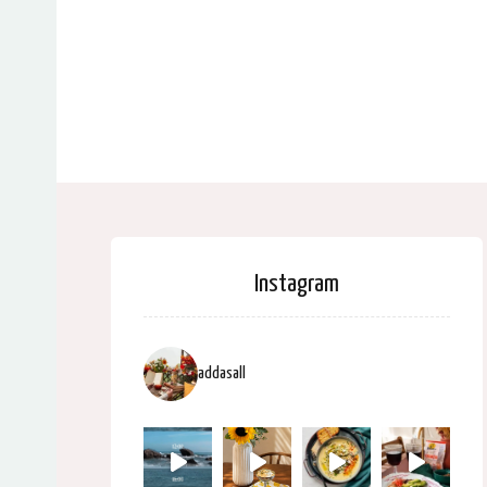
Instagram
addasall