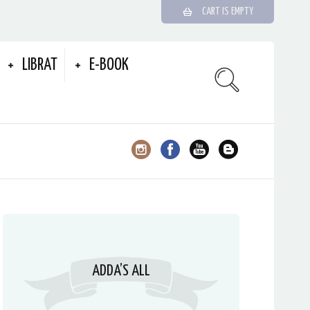
CART IS EMPTY
LIBRAT
E-BOOK
ADDA’S ALL