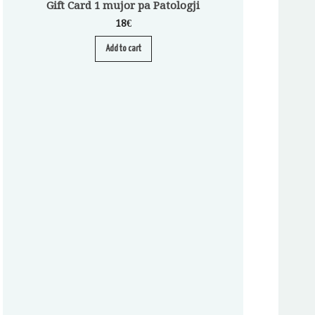
Gift Card 1 mujor pa Patologji
18
€
Add to cart
Abonim për Pa
A
S