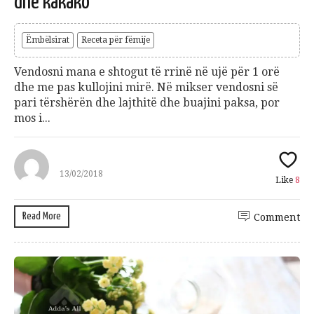
dhe kakako
Ëmbëlsirat
Receta për fëmije
Vendosni mana e shtogut të rrinë në ujë për 1 orë
dhe me pas kullojini mirë. Në mikser vendosni së
pari tërshërën dhe lajthitë dhe buajini paksa, por
mos i...
13/02/2018
Like
8
Read More
Comment