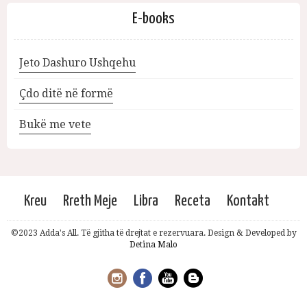
E-books
Jeto Dashuro Ushqehu
Çdo ditë në formë
Bukë me vete
Kreu
Rreth Meje
Libra
Receta
Kontakt
©2023 Adda's All. Të gjitha të drejtat e rezervuara. Design & Developed by
Detina Malo