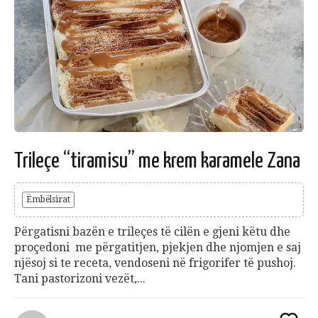
Trileçe “tiramisu” me krem karamele Zana
Ëmbëlsirat
Përgatisni bazën e trileçes të cilën e gjeni këtu dhe
proçedoni me përgatitjen, pjekjen dhe njomjen e saj
njësoj si te receta, vendoseni në frigorifer të pushoj.
Tani pastorizoni vezët,...