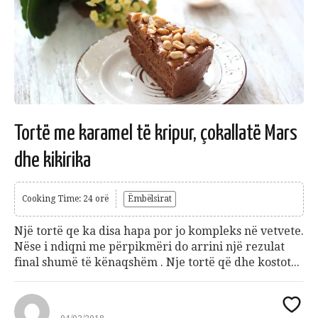
Tortë me karamel të kripur, çokallatë Mars
dhe kikirika
Cooking Time: 24 orë
Ëmbëlsirat
Një tortë qe ka disa hapa por jo kompleks në vetvete.
Nëse i ndiqni me përpikmëri do arrini një rezulat
final shumë të kënaqshëm . Nje tortë që dhe kostot...