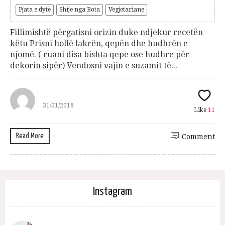
Pjata e dytë
Shije nga Bota
Vegjetariane
Fillimishtë përgatisni orizin duke ndjekur recetën
këtu Prisni hollë lakrën, qepën dhe hudhrën e
njomë. ( ruani disa bishta qepe ose hudhre për
dekorin sipër) Vendosni vajin e suzamit të...
31/01/2018
Like
11
Read More
Comment
Instagram