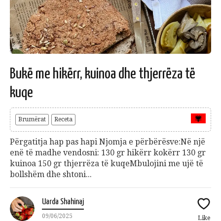
Bukë me hikërr, kuinoa dhe thjerrëza të
kuqe
Brumërat
Receta
Përgatitja hap pas hapi Njomja e përbërësve:Në një
enë të madhe vendosni: 130 gr hikërr kokërr 130 gr
kuinoa 150 gr thjerrëza të kuqeMbulojini me ujë të
bollshëm dhe shtoni...
Uarda Shahinaj
09/06/2025
Like