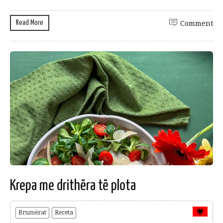
Read More
Comment
Krepa me drithëra të plota
Brumërat
Receta