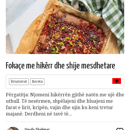
Fokaçe me hikërr dhe shije mesdhetare
Brumërat
Receta
Përgatitja: Njomeni hikërrën gjithë natën me ujë dhe
uthull. Të nesërmen, shpëlajeni dhe bluajeni me
farat e lirit, kripën, vajin dhe ujin ku keni tretur
majanë. Derdheni në tavë të...