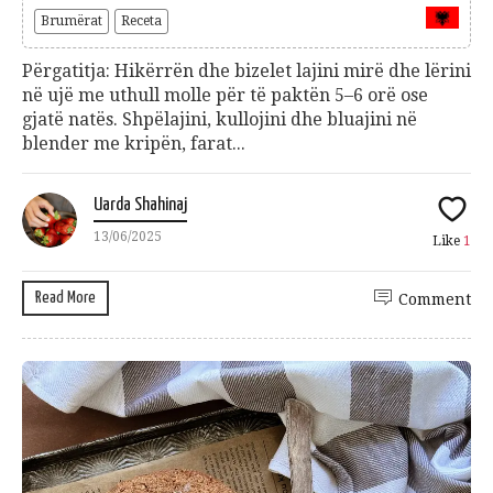
Brumërat
Receta
Përgatitja: Hikërrën dhe bizelet lajini mirë dhe lërini
në ujë me uthull molle për të paktën 5–6 orë ose
gjatë natës. Shpëlajini, kullojini dhe bluajini në
blender me kripën, farat...
Uarda Shahinaj
13/06/2025
Like
1
Read More
Comment