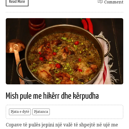
Read More
Comment
Mish pule me hikërr dhe kërpudha
Pjata e dytë
Pjatanca
Copave të pulës jepini një valë të shpejtë në ujë me