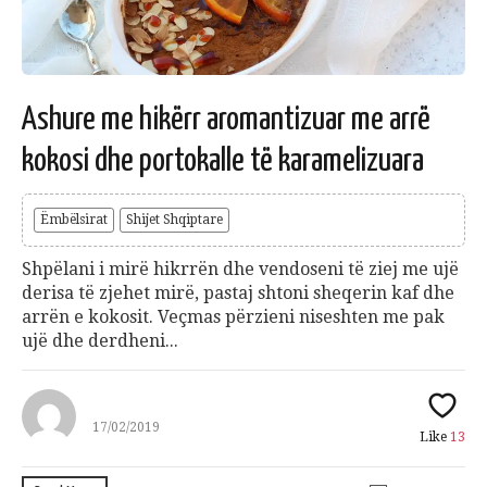
Ashure me hikërr aromantizuar me arrë
kokosi dhe portokalle të karamelizuara
Ëmbëlsirat
Shijet Shqiptare
Shpëlani i mirë hikrrën dhe vendoseni të ziej me ujë
derisa të zjehet mirë, pastaj shtoni sheqerin kaf dhe
arrën e kokosit. Veçmas përzieni niseshten me pak
ujë dhe derdheni...
17/02/2019
Like
13