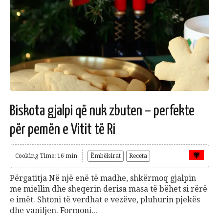
Biskota gjalpi që nuk zbuten – perfekte
për pemën e Vitit të Ri
Cooking Time: 16 min
Ëmbëlsirat
Receta
Përgatitja Në një enë të madhe, shkërmoq gjalpin
me miellin dhe sheqerin derisa masa të bëhet si rërë
e imët. Shtoni të verdhat e vezëve, pluhurin pjekës
dhe vaniljen. Formoni...