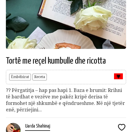
Tortë me reçel kumbulle dhe ricotta
Ëmbëlsirat
Receta
?‍? Përgatitja – hap pas hapi 1. Baza e brumit: Rrihni
të bardhat e vezëve me pakëz kripë derisa të
formohet një shkumbë e qëndrueshme. Në një tjetër
enë, përziejini...
Uarda Shahinaj