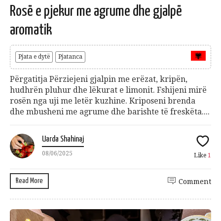
Rosë e pjekur me agrume dhe gjalpë
aromatik
Pjata e dytë
Pjatanca
Përgatitja Përziejeni gjalpin me erëzat, kripën,
hudhrën pluhur dhe lëkurat e limonit. Fshijeni mirë
rosën nga uji me letër kuzhine. Kriposeni brenda
dhe mbusheni me agrume dhe barishte të freskëta....
Uarda Shahinaj
08/06/2025
Like
1
Read More
Comment