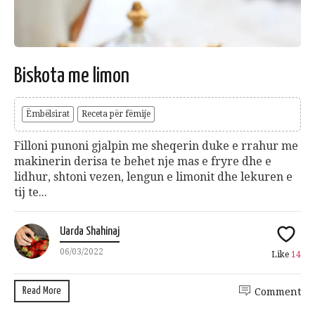
Biskota me limon
Ëmbëlsirat
Receta për fëmije
Filloni punoni gjalpin me sheqerin duke e rrahur me
makinerin derisa te behet nje mas e fryre dhe e
lidhur, shtoni vezen, lengun e limonit dhe lekuren e
tij te...
Uarda Shahinaj
06/03/2022
Like
14
Read More
Comment