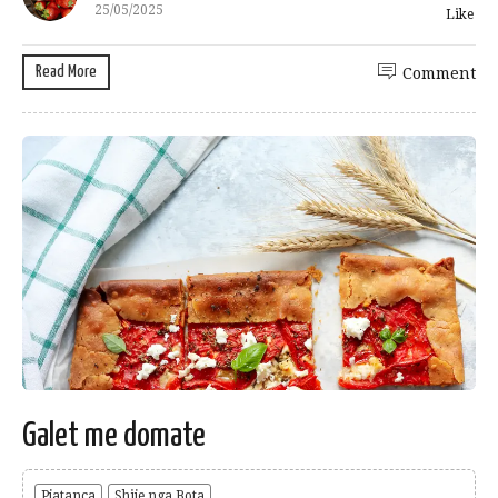
25/05/2025
Like
Read More
Comment
Galet me domate
Pjatanca
Shije nga Bota