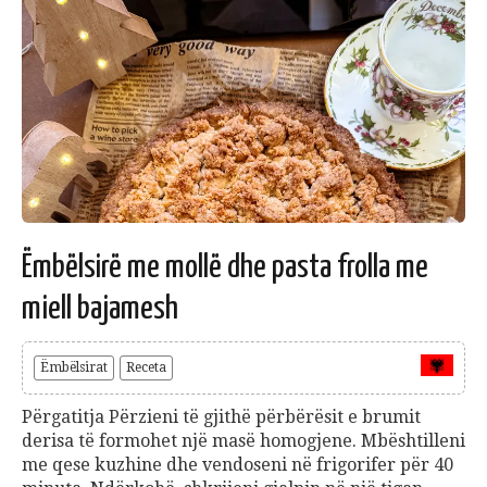
Ëmbëlsirë me mollë dhe pasta frolla me
miell bajamesh
Ëmbëlsirat
Receta
Përgatitja Përzieni të gjithë përbërësit e brumit
derisa të formohet një masë homogjene. Mbështilleni
me qese kuzhine dhe vendoseni në frigorifer për 40