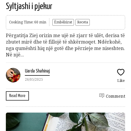
Syltjashi i pjekur
Cooking Time: 60 min
Ëmbëlsirat
Receta
Përgatitja Ziej orizin me ujë në zjarr të ulët, derisa të
zbutet mirë dhe të fillojë të shkërmoqet. Ndërkohë,
nga qumështi hiq një gotë dhe përzieje me niseshten.
Në një...
Uarda Shahinaj
26/05/2025
Like
Read More
Comment