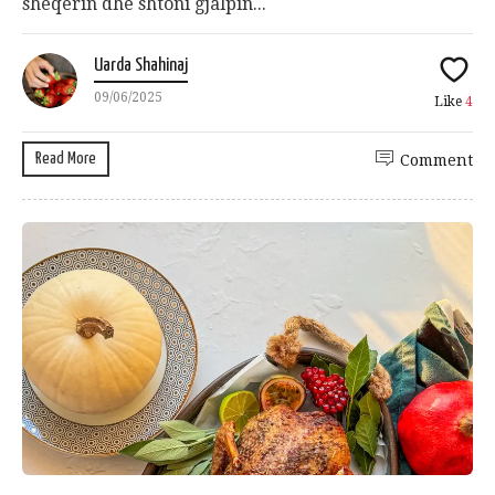
sheqerin dhe shtoni gjalpin...
Uarda Shahinaj
09/06/2025
Like
4
Read More
Comment