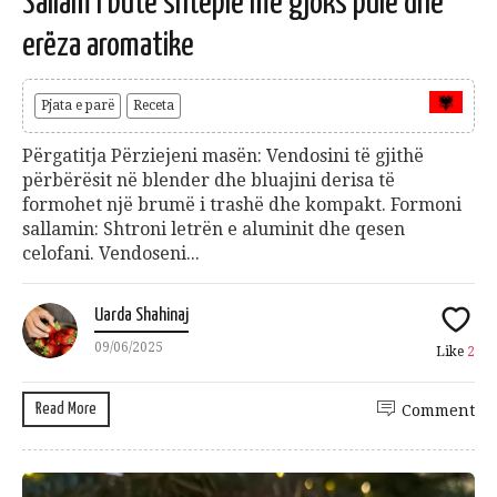
Sallam i butë shtëpie me gjoks pule dhe
erëza aromatike
Pjata e parë
Receta
Përgatitja Përziejeni masën: Vendosini të gjithë
përbërësit në blender dhe bluajini derisa të
formohet një brumë i trashë dhe kompakt. Formoni
sallamin: Shtroni letrën e aluminit dhe qesen
celofani. Vendoseni...
Uarda Shahinaj
09/06/2025
Like
2
Read More
Comment