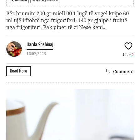
Për brumin: 200 gr.miell 00 1 lugë të vogël kripë 60
ml ujë i ftohtë nga frigoriferi. 140 gr gjalpë i ftohtë
nga frigoriferi. Pak piper të zi Nëse keni...
Uarda Shahinaj
16/07/2023
Like
2
Read More
Comment