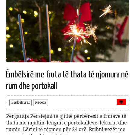
Ëmbëlsirë me fruta të thata të njomura në
rum dhe portokall
Ëmbëlsirat
Receta
Përgatitja Përziejini të gjithë përbërësit e frutave të
thata me mjaltin, lëngun e portokalleve, lëkurat dhe
rumin. Lërini të njomen për 24 orë. Rrihni vezët me