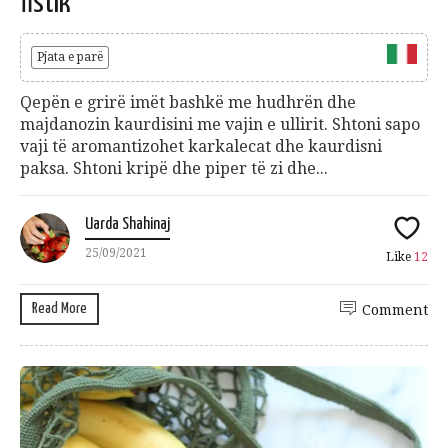
fistik
Pjata e parë
Qepën e grirë imët bashkë me hudhrën dhe
majdanozin kaurdisini me vajin e ullirit. Shtoni sapo
vaji të aromantizohet karkalecat dhe kaurdisni
paksa. Shtoni kripë dhe piper të zi dhe...
Uarda Shahinaj
25/09/2021
Like
12
Read More
Comment