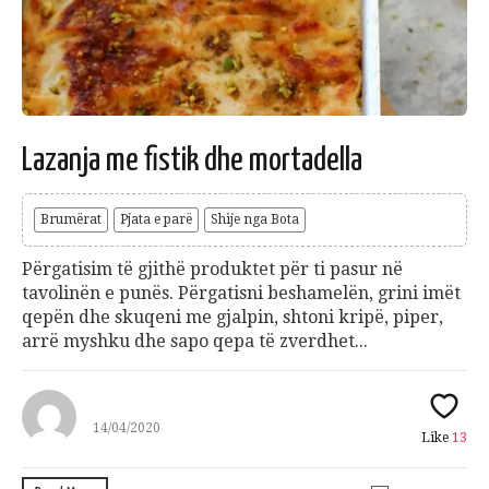
Lazanja me fistik dhe mortadella
Brumërat
Pjata e parë
Shije nga Bota
Përgatisim të gjithë produktet për ti pasur në
tavolinën e punës. Përgatisni beshamelën, grini imët
qepën dhe skuqeni me gjalpin, shtoni kripë, piper,
arrë myshku dhe sapo qepa të zverdhet...
14/04/2020
Like
13