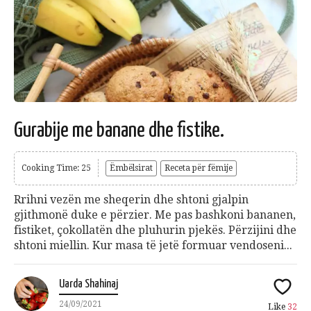
Gurabije me banane dhe fistike.
Cooking Time: 25
Ëmbëlsirat
Receta për fëmije
Rrihni vezën me sheqerin dhe shtoni gjalpin
gjithmonë duke e përzier. Me pas bashkoni bananen,
fistiket, çokollatën dhe pluhurin pjekës. Përzijini dhe
shtoni miellin. Kur masa të jetë formuar vendoseni...
Uarda Shahinaj
24/09/2021
Like
32