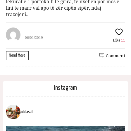
lëkurat e 1 portokalli të grira, të nxehen por mos e
lini te marr val apo të zër cipën sipër, ndaj
trazojeni...
06/01/2019
Like
11
Read More
Comment
Instagram
addasall