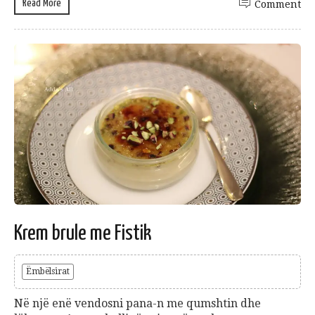
Read More
Comment
Krem brule me Fistik
Ëmbëlsirat
Në një enë vendosni pana-n me qumshtin dhe