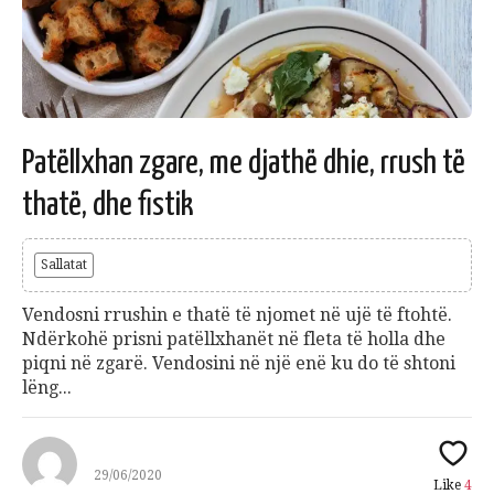
Patëllxhan zgare, me djathë dhie, rrush të
thatë, dhe fistik
Sallatat
Vendosni rrushin e thatë të njomet në ujë të ftohtë.
Ndërkohë prisni patëllxhanët në fleta të holla dhe
piqni në zgarë. Vendosini në një enë ku do të shtoni
lëng...
29/06/2020
Like
4