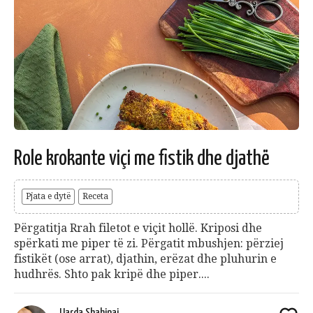
Role krokante viçi me fistik dhe djathë
Pjata e dytë
Receta
Përgatitja Rrah filetot e viçit hollë. Kriposi dhe
spërkati me piper të zi. Përgatit mbushjen: përziej
fistikët (ose arrat), djathin, erëzat dhe pluhurin e
hudhrës. Shto pak kripë dhe piper....