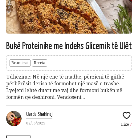
Bukë Proteinike me Indeks Glicemik të Ulët
Brumërat
Receta
Udhëzime: Në një enë të madhe, përzieni të gjithë
përbërësit derisa të formohet një masë e trashë.
Lyejeni lehtë duart me vaj dhe formoni bukën në
formën që dëshironi. Vendoseni...
Uarda Shahinaj
02/06/2025
Like
7