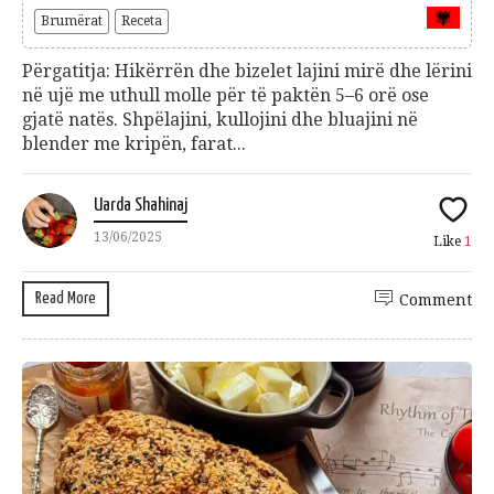
Brumërat
Receta
Përgatitja: Hikërrën dhe bizelet lajini mirë dhe lërini
në ujë me uthull molle për të paktën 5–6 orë ose
gjatë natës. Shpëlajini, kullojini dhe bluajini në
blender me kripën, farat...
Uarda Shahinaj
13/06/2025
Like
1
Read More
Comment