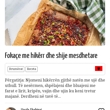
Fokaçe me hikërr dhe shije mesdhetare
Brumërat
Receta
Përgatitja: Njomeni hikërrën gjithë natën me ujë dhe
uthull. Të nesërmen, shpëlajeni dhe bluajeni me
farat e lirit, kripën, vajin dhe ujin ku keni tretur
majanë. Derdheni në tavë të...