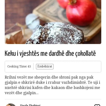
Keku i vjeshtës me dardhë dhe çokollatë
Cooking Time: 45
Ëmbëlsirat
Rrihni vezët me sheqerin dhe shtoni pak nga pak
gjalpin e shkrirë duke i rrahur vazhdimishtë. Te uji i
nxehtë shkrini kafen dhe kakaon dhe bashkojeni me
vezët dhe gjalpin...