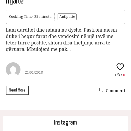
mjaltë
Cooking Time: 25 minuta
Antipastë
Lani dardhët dhe ndaini në dyshë. Pastroni mesin
duke i hequr farat dhe vendosini në një tavë me
letër furre poshtë, shtoni disa thelpinjë arra të
qëruara. Mbulojeni me pak...
21/01/2018
Like
8
Read More
Comment
Instagram