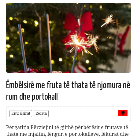
Ëmbëlsirë me fruta të thata të njomura në
rum dhe portokall
Ëmbëlsirat
Receta
Përgatitja Përziejini të gjithë përbërësit e frutave të
thata me mjaltin, lëngun e portokalleve, lëkurat dhe