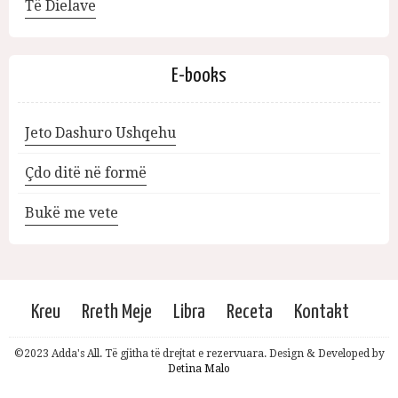
Të Dielave
E-books
Jeto Dashuro Ushqehu
Çdo ditë në formë
Bukë me vete
Kreu
Rreth Meje
Libra
Receta
Kontakt
©2023 Adda's All. Të gjitha të drejtat e rezervuara. Design & Developed by
Detina Malo