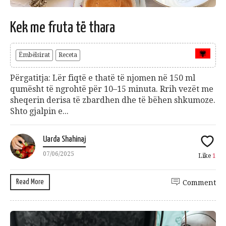
Kek me fruta të thara
Ëmbëlsirat
Receta
Përgatitja: Lër fiqtë e thatë të njomen në 150 ml
qumësht të ngrohtë për 10–15 minuta. Rrih vezët me
sheqerin derisa të zbardhen dhe të bëhen shkumoze.
Shto gjalpin e...
Uarda Shahinaj
07/06/2025
Like
1
Read More
Comment