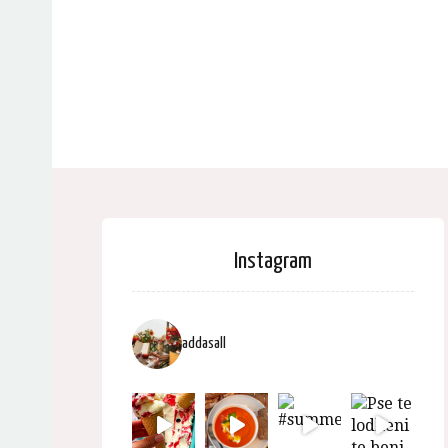
Instagram
addasall