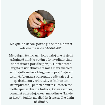
Më quajnë Uarda, por të gjithë më njohin si
Ada ose më saktë “
Adda’s All
”.
Më pëlqen të shkruaj, fotografoj dhe të sjellë
ushqim të mirë jo vetëm për tavolinën time
dhe të ftuarit por dhe për ju. Horizontet e
largëta të udhëtimeve të mia i marr me vete
për t’i sjellë në këtë blog, me ju prej 5 vjetësh
tashmë. Aventura personale e një vajze si ju
që dashuron verën, Kitty-n (mikun tim
katërputrosh), pemën e Viti të ri, tortën me
mollë, qumështin me biskota, kafen ekspres,
romanet rozë njujorkez, melodinë e “La vie
en Rose” , bukën me djathin francez dhe detin
në dimër.