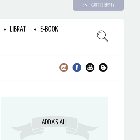
CART IS EMPTY
LIBRAT
E-BOOK
ADDA’S ALL