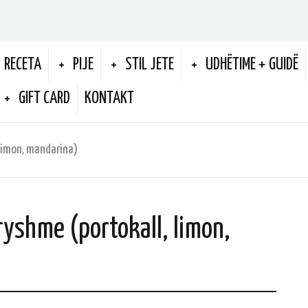
RECETA
PIJE
STIL JETE
UDHËTIME + GUIDË
GIFT CARD
KONTAKT
limon, mandarina)
yshme (portokall, limon,