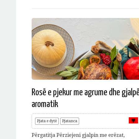
Rosë e pjekur me agrume dhe gjalp
aromatik
Pjata e dytë
Pjatanca
Përgatitja Përziejeni gjalpin me erëzat,