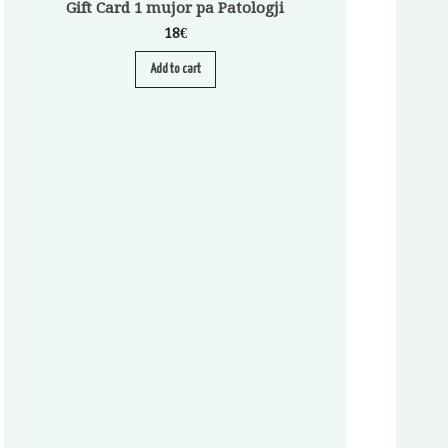
Gift Card 1 mujor pa Patologji
18
€
Add to cart
Abonim për Pato
Au
25
4
Sel