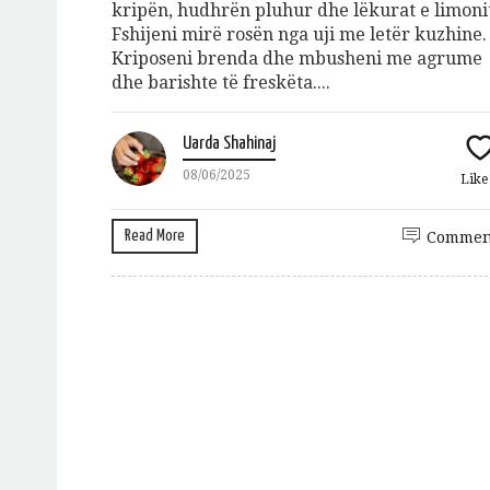
kripën, hudhrën pluhur dhe lëkurat e limoni
Fshijeni mirë rosën nga uji me letër kuzhine.
Kriposeni brenda dhe mbusheni me agrume
dhe barishte të freskëta....
Uarda Shahinaj
08/06/2025
Lik
Read More
Commen