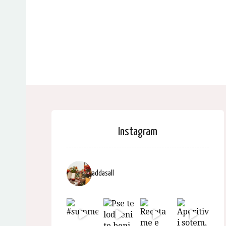
Instagram
addasall