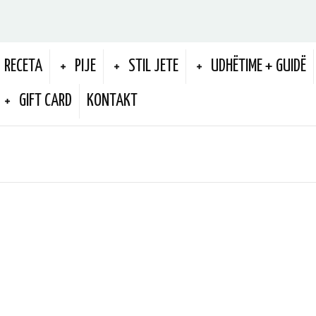
RECETA
PIJE
STIL JETE
UDHËTIME + GUIDË
GIFT CARD
KONTAKT