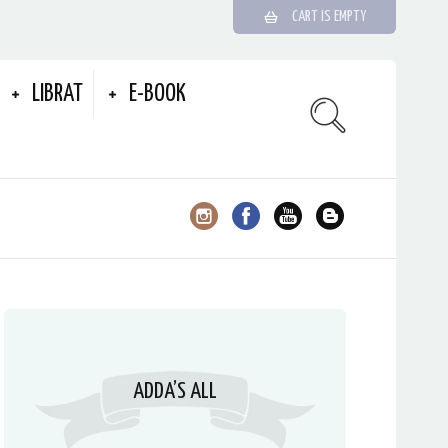
CART IS EMPTY
LIBRAT
E-BOOK
ADDA’S ALL