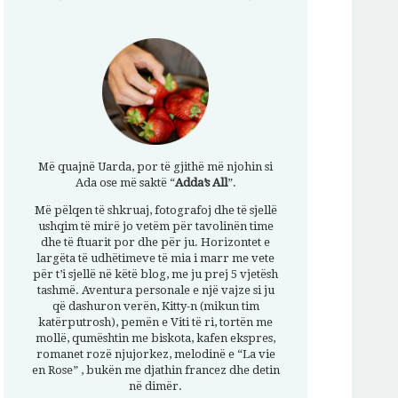
Më quajnë Uarda, por të gjithë më njohin si
Ada ose më saktë “
Adda’s All
”.
Më pëlqen të shkruaj, fotografoj dhe të sjellë
ushqim të mirë jo vetëm për tavolinën time
dhe të ftuarit por dhe për ju. Horizontet e
largëta të udhëtimeve të mia i marr me vete
për t’i sjellë në këtë blog, me ju prej 5 vjetësh
tashmë. Aventura personale e një vajze si ju
që dashuron verën, Kitty-n (mikun tim
katërputrosh), pemën e Viti të ri, tortën me
mollë, qumështin me biskota, kafen ekspres,
romanet rozë njujorkez, melodinë e “La vie
en Rose” , bukën me djathin francez dhe detin
në dimër.